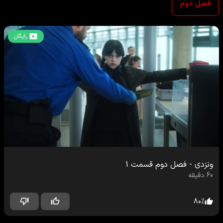
فصل دوم
رایگان
ونزدی
-
فصل دوم
قسمت
1
60
دقیقه
80
%