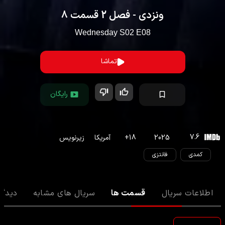
ونزدی
- فصل
2
قسمت
8
Wednesday
S
02
E
08
تماشا
رایگان
7.6
2025
18
+
آمریکا
زیرنویس
کمدی
فانتزی
اطلاعات سریال
قسمت ها
سریال های مشابه
دیدگا