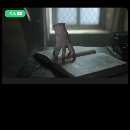
رایگان
ونزدی
-
فصل دوم
قسمت
2
60
دقیقه
67
%