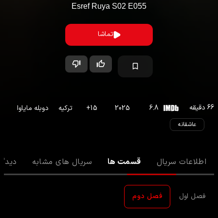
Esref Ruya
S
02
E
055
تماشا
66
دقیقه
6.8
2025
15
+
ترکیه
دوبله مایاوا
عاشقانه
اطلاعات سریال
قسمت ها
سریال های مشابه
دیدگا
فصل اول
فصل دوم