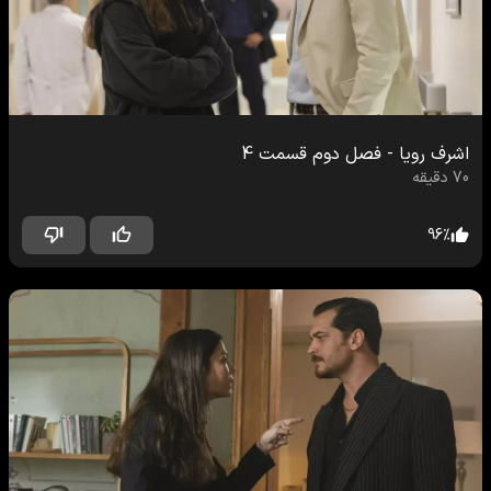
اشرف رویا
-
فصل دوم
قسمت
4
70
دقیقه
96
%