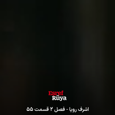
اشرف رویا
- فصل
2
قسمت
55