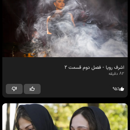
اشرف رویا
-
فصل دوم
قسمت
2
82
دقیقه
95
%