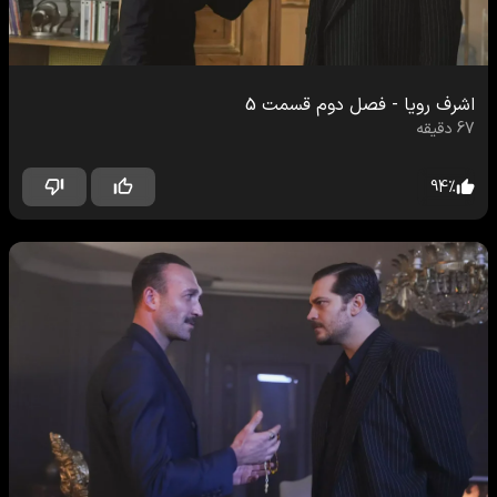
اشرف رویا
-
فصل دوم
قسمت
5
67
دقیقه
94
%