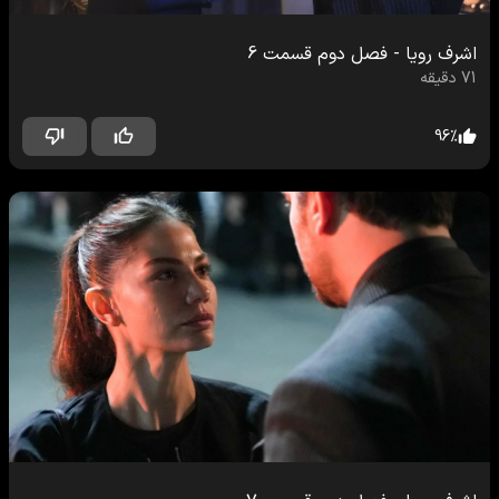
اشرف رویا
-
فصل دوم
قسمت
6
71
دقیقه
96
%