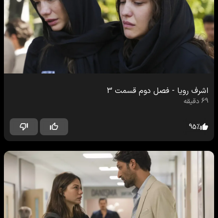
اشرف رویا
-
فصل دوم
قسمت
3
69
دقیقه
95
%