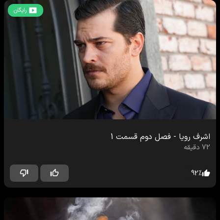
رایگان
اشرف رویا
-
فصل دوم
قسمت
1
72
دقیقه
92
%