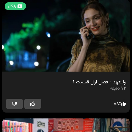
رایگان
ولیعهد
-
فصل اول
قسمت
1
72
دقیقه
88
%