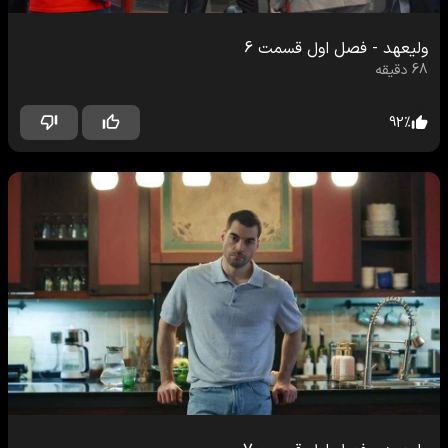
ولیعهد
-
فصل اول
قسمت
6
68
دقیقه
92
%