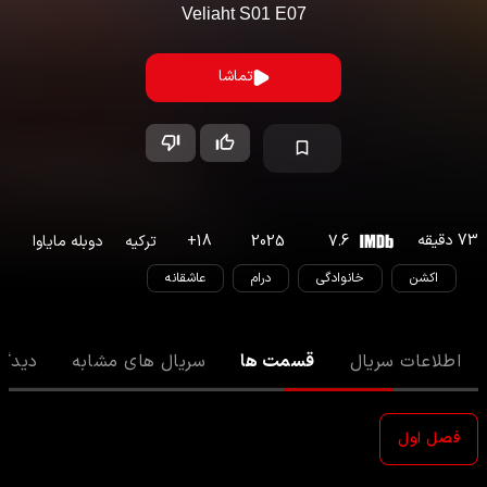
Veliaht
S
01
E
07
تماشا
73
دقیقه
7.6
2025
18
+
ترکیه
دوبله مایاوا
اکشن
خانوادگی
درام
عاشقانه
اطلاعات سریال
قسمت ها
سریال های مشابه
دیدگا
فصل اول