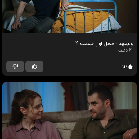
ولیعهد
-
فصل اول
قسمت
4
61
دقیقه
91
%