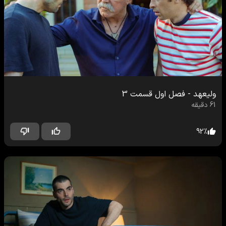
ولیعهد
-
فصل اول
قسمت
3
61
دقیقه
92
%