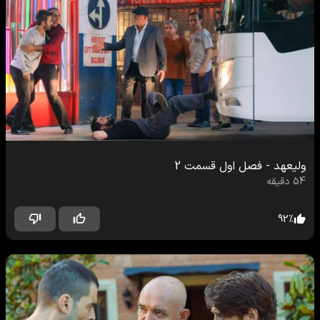
ولیعهد
-
فصل اول
قسمت
2
54
دقیقه
92
%