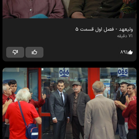
ولیعهد
-
فصل اول
قسمت
5
71
دقیقه
89
%