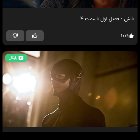
فلش
-
فصل اول
قسمت
4
100
%
رایگان
فلش
-
فصل اول
قسمت
5