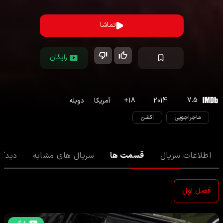
تماشا
رایگان
7.5
2014
18
+
آمریکا
دوبله
ماجراجویی
اکشن
اطلاعات سریال
قسمت ها
سریال های مشابه
دیدگا
فصل اول