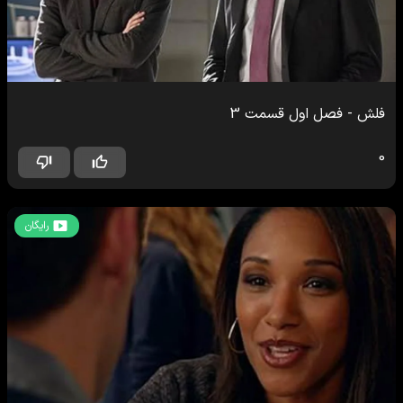
فلش
-
فصل اول
قسمت
3
0
رایگان