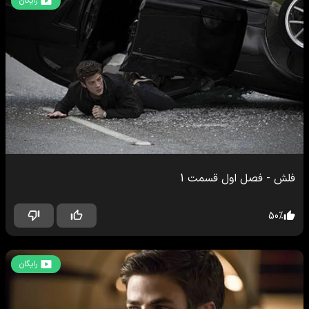
رایگان
فلش
-
فصل اول
قسمت
1
50
%
رایگان