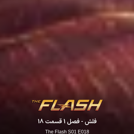
فلش
- فصل
1
قسمت
18
The Flash
S
01
E
018