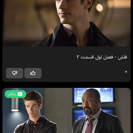
فلش
-
فصل اول
قسمت
2
0
رایگان