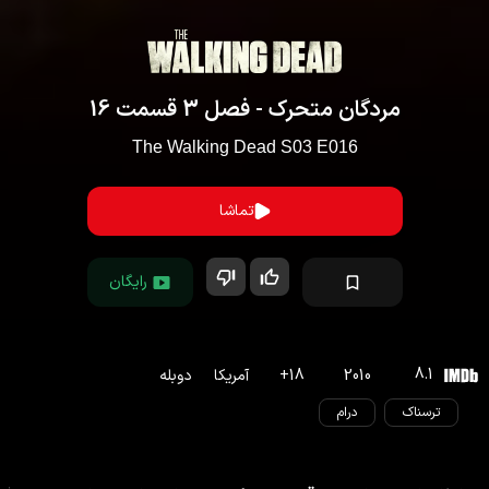
مردگان متحرک
- فصل
3
قسمت
16
The Walking Dead
S
03
E
016
تماشا
رایگان
8.1
2010
18
+
آمریکا
دوبله
ترسناک
درام