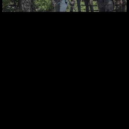
مردگان متحرک
-
فصل دهم
قسمت
5
0
رایگان