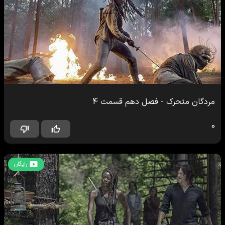
مردگان متحرک
-
فصل دهم
قسمت
4
0
رایگان