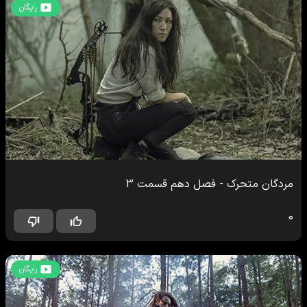
رایگان
مردگان متحرک
-
فصل دهم
قسمت
3
0
رایگان