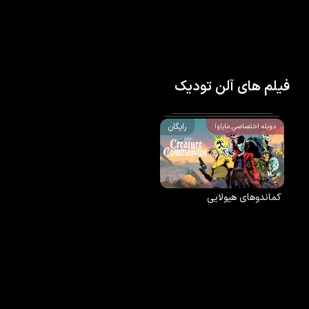
فیلم های آلن تودیک
رایگان
دوبله اختصاصی مایاوا
کماندوهای هیولایی