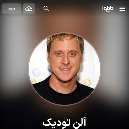
ورود
آلن تودیک