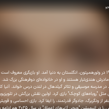
و
آنیا چالوترا در ۲۱ ژوئیه ۱۹۹۶ در ولورهمپتون، انگلستان به دنیا آمد. او بازیگری معروف
 مادرش هندی‌تبار هستند و او در خانواده‌ای دوفرهنگی بزرگ شد. 
 در مدرسه موسیقی و تئاتر گیلدهال در لندن درس خواند. آنیا کارش
مثل "روباه‌های کوچک" بازی کرد. اولین نقش بزرگش در تلویزیون
 سال ۲۰۱۹ نقش ینفر از ونگربرگ، جادوگر قدرتمند، را ایفا کرد. بازی احساسی و 
به شهرت رساند. او این نقش را در انیمیشن "ویچ