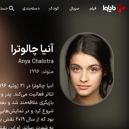
فیلم
سریال
کودک
دسته‌بندی
جستج
آنیا چالوترا
Anya Chalotra
متولد:
1996
تئاتر فعالیت می‌کند. پدر و
بازیگری علاقه‌مند شد و بعد
شروع کرد و در نمایش‌هایی 
بود که از