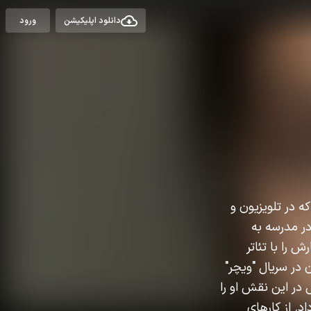
دانلود اپلیکیشن
ورود
 است که در تلویزیون و
در مدرسه به
 را با تئاتر
 در سریال "ویچر"
قویش در این نقش او را
ر: آژیرهای اعماق" در سال ۲۰۲۵ هم ادامه داد. از کارهای