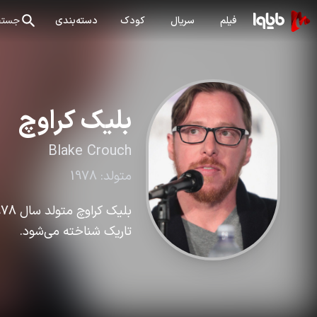
فیلم
سریال
کودک
دسته‌بندی
جستج
بلیک کراوچ
Blake Crouch
متولد:
1978
تاریک شناخته می‌شود.