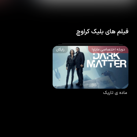
فیلم های بلیک کراوچ
دوبله اختصاصی مایاوا
رایگان
7.7
/10
100
%
2024
ماده ی تاریک