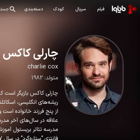
فیلم
سریال
کودک
دسته‌بندی
جستج
چارلی کاکس
charlie cox
متولد:
1982
ریشه‌های انگلیسی، اسکاتلن
از پنج فرزند خانواده است و 
علاقه در سال‌های آخر مدر
مدرسه تئاتر بریستول آموزش 