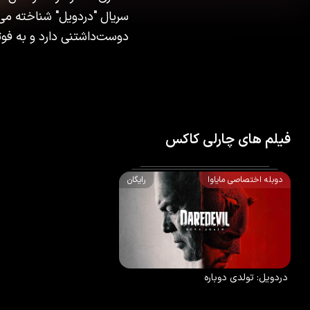
سریال "دردویل" شناخته می‌ش
دوست‌داشتنی دارد و به فوت
فیلم های چارلی کاکس
دوبله اختصاصی مایاوا
رایگان
8.9
/10
73
%
2025
دردویل: تولدی دوباره