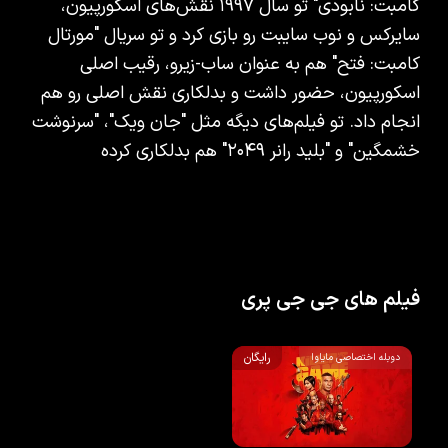
کامبت: نابودی" تو سال ۱۹۹۷ نقش‌های اسکورپیون،
سایرکس و نوب سایبت رو بازی کرد و تو سریال "مورتال
کامبت: فتح" هم به عنوان ساب-زیرو، رقیب اصلی
اسکورپیون، حضور داشت و بدلکاری نقش اصلی رو هم
انجام داد. تو فیلم‌های دیگه مثل "جان ویک"، "سرنوشت
خشمگین" و "بلید رانر ۲۰۴۹" هم بدلکاری کرده
فیلم های جی جی پری
رایگان
دوبله اختصاصی مایاوا