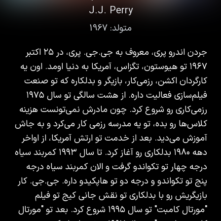
J.J. Perry
متولد:
1967
جردن اندرو پری، معروف به جی.جی. پری، در ۲۵ اکتبر
۱۹۶۷ تو هیوستون، تگزاس، آمریکا به دنیا اومد. اون یه
کارگردان اکشن، رزمی‌کار، بازیگر و بدلکاره که تو صنعت
فیلم‌سازی فعالیت داره. از هشت سالگی تو سال ۱۹۷۵
رزمی‌کاری رو شروع کرد. چون مادرش نمی‌تونست هزینه
کلاس‌ها رو بده، تو یه مدرسه رزمی کار می‌کرد و به جاش
آموزش می‌دید. بعد از خدمت تو ارتش آمریکا، از اواخر
دهه ۱۹۸۰ بدلکاری رو آغاز کرد. تا سال ۱۹۹۳ کمربند سیاه
درجه چهار تو تکواندو گرفت و الان کمربند سیاه درجه
پنج تو تکواندو و درجه دو تو هاپکیدو داره. جی.جی. کار
بازیگریش رو با بدلکاری تو نقش جانی کیج تو فیلم
"مورتال کامبت" تو سال ۱۹۹۵ شروع کرد. بعد تو "مورتال