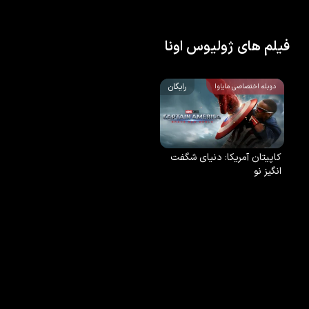
فیلم های ژولیوس اونا
رایگان
دوبله اختصاصی مایاوا
کاپیتان آمریکا: دنیای شگفت
انگیز نو