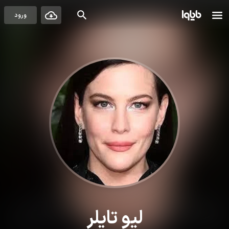
ورود
لیو تایلر