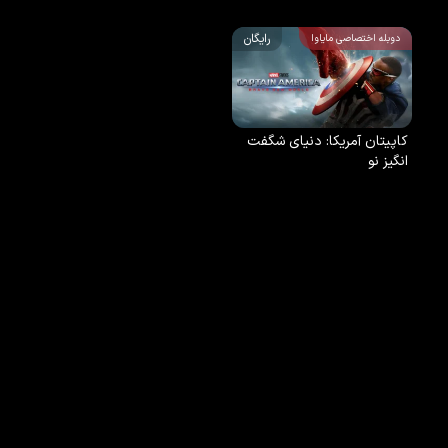
رایگان
دوبله اختصاصی مایاوا
کاپیتان آمریکا: دنیای شگفت
انگیز نو