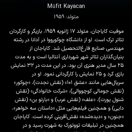
Müfit Kayacan
متولد:
1959
موفیت کایاجان، متولد ۱۷ ژانویه ۱۹۵۹، بازیگر و کارگردان
تئاتر ترک است. او از دانشگاه چوکورووا در آدانا در رشته
مهندسی صنایع فارغ‌التحصیل شد. کایاجان از
بنیان‌گذاران تئاتر شهر شهرداری آنتالیا است و به مدت
۲۵ سال مدیر هنری آن بود، در این مدت در ۳۲ نمایش
بازی کرد و ۲۵ نمایش را کارگردانی نمود. او در
سریال‌هایی مانند «عشق ۱۰۱» (نقش نجدت)، «چوکور»
(نقش جومالی کوچووالی)، «شرکت خانوادگی» (نقش
شنول یورت)، «علف» (نقش عرب) و «بارتو بن» (نقش
دایی) و همچنین فیلم‌هایی مثل «داستان سه خواهر»،
«جنون» و «دیده‌شده» نقش‌آفرینی کرده است. کایاجان
همچنین در تبلیغات تووتورک به شهرت رسید و در