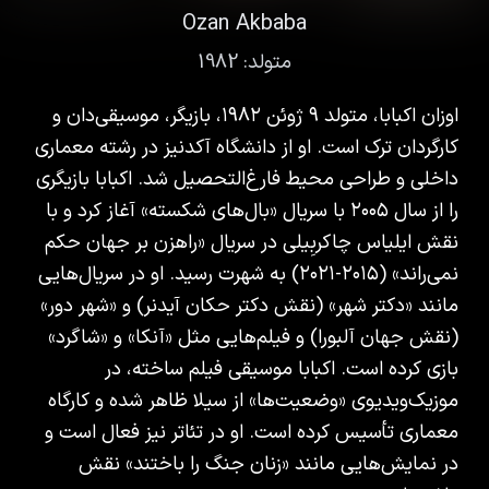
Ozan Akbaba
متولد:
1982
اوزان اکبابا، متولد ۹ ژوئن ۱۹۸۲، بازیگر، موسیقی‌دان و
کارگردان ترک است. او از دانشگاه آکدنیز در رشته معماری
داخلی و طراحی محیط فارغ‌التحصیل شد. اکبابا بازیگری
را از سال ۲۰۰۵ با سریال «بال‌های شکسته» آغاز کرد و با
نقش ایلیاس چاکربِیلی در سریال «راهزن بر جهان حکم
نمی‌راند» (۲۰۱۵-۲۰۲۱) به شهرت رسید. او در سریال‌هایی
مانند «دکتر شهر» (نقش دکتر حکان آیدنر) و «شهر دور»
(نقش جهان آلبورا) و فیلم‌هایی مثل «آنکا» و «شاگرد»
بازی کرده است. اکبابا موسیقی فیلم ساخته، در
موزیک‌ویدیوی «وضعیت‌ها» از سیلا ظاهر شده و کارگاه
معماری تأسیس کرده است. او در تئاتر نیز فعال است و
در نمایش‌هایی مانند «زنان جنگ را باختند» نقش