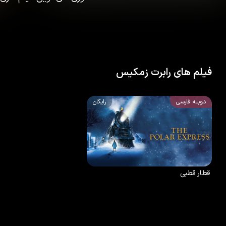
فیلم های رابرت زمکیس
دوبله فارسی
رایگان
6.6
/10
75
%
2004
قطار قطبی