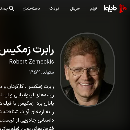
فیلم
سریال
کودک
دسته‌بندی
جستج
رابرت زمکیس
Robert Zemeckis
متولد:
1952
ریشه‌های لیتوانیایی و ایتا
پایان برد. زمکیس با فیلم‌
داستانی جادویی از کریسمس ر
فناوری‌های نوین فیلم‌سازی 