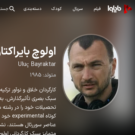
فیلم
سریال
کودک
دسته‌بندی
جستج
اولوچ بایراکتار
Uluç Bayraktar
متولد:
1985
سبک بصری تأثیرگذارش، به 
تحصیلات خود را در رشته سین
کوتاه l
عناصر سوررئال هستند، نشان
متمایز سبک کارگردانی اولوچ