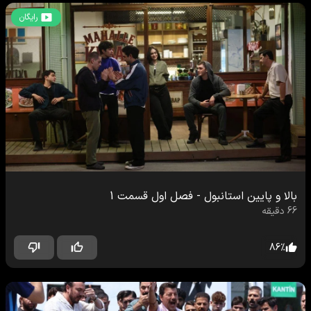
رایگان
بالا و پایین استانبول
-
فصل اول
قسمت
1
66
دقیقه
86
%