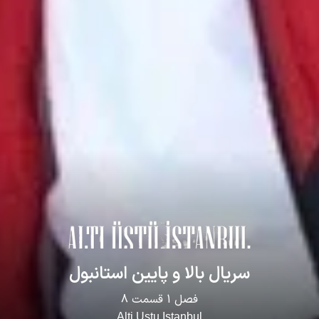
سریال
بالا و پایین استانبول
فصل
1
قسمت
8
Alti Ustu Istanbul