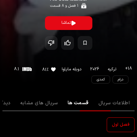
1
فصل و
8
قسمت
تماشا
+
18
ترکیه
2026
دوبله مایاوا
8.1
81
%
درام
کمدی
اطلاعات سریال
قسمت ها
سریال های مشابه
دیدگا
فصل اول