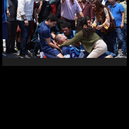
بالا و پایین استانبول
-
فصل اول
قسمت
2
65
دقیقه
88
%